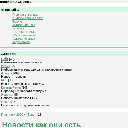
[
EmeraldCity.Games
]
Меню сайта
Главная страница
Информация о сайте
Форум
Каталог файлов
Галерея
Гостевая книга
Обратная связь
Каталог ссылок
Карта сайта
Categories
Сайт
[30]
Изменения и новинки сайта
Игры
[12]
Информация о ведущихся и планируемых играх
Фэндом
[86]
Новости тусовки
РПГ
[3]
Новости ролевых игр (не ECG)
Большой мир
[10]
Переводные новости фэндома
Исивики
[8]
Новости викисайта ECG
Прочее
[3]
Не попавшее в другие категории
Главная
»
2010
»
Июнь
»
23
Новости как они есть