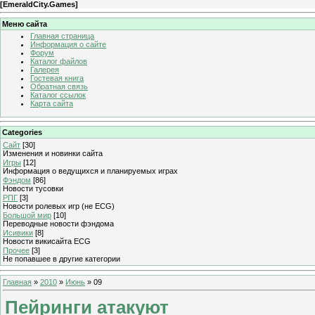
[
EmeraldCity.Games
]
Меню сайта
Главная страница
Информация о сайте
Форум
Каталог файлов
Галерея
Гостевая книга
Обратная связь
Каталог ссылок
Карта сайта
Categories
Сайт
[30]
Изменения и новинки сайта
Игры
[12]
Информация о ведущихся и планируемых играх
Фэндом
[86]
Новости тусовки
РПГ
[3]
Новости ролевых игр (не ECG)
Большой мир
[10]
Переводные новости фэндома
Исивики
[8]
Новости викисайта ECG
Прочее
[3]
Не попавшее в другие категории
Главная
»
2010
»
Июнь
»
09
Пейринги атакуют