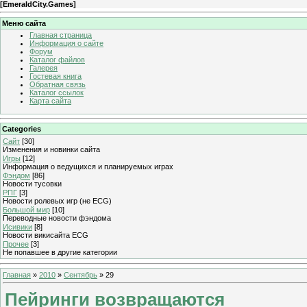
[
EmeraldCity.Games
]
Меню сайта
Главная страница
Информация о сайте
Форум
Каталог файлов
Галерея
Гостевая книга
Обратная связь
Каталог ссылок
Карта сайта
Categories
Сайт
[30]
Изменения и новинки сайта
Игры
[12]
Информация о ведущихся и планируемых играх
Фэндом
[86]
Новости тусовки
РПГ
[3]
Новости ролевых игр (не ECG)
Большой мир
[10]
Переводные новости фэндома
Исивики
[8]
Новости викисайта ECG
Прочее
[3]
Не попавшее в другие категории
Главная
»
2010
»
Сентябрь
»
29
Пейринги возвращаются