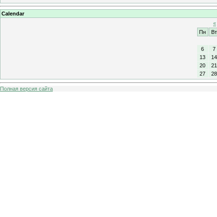
Calendar
«
Пн
Вт
6
7
13
14
20
21
27
28
Полная версия сайта