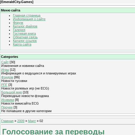
[
EmeraldCity.Games
]
Меню сайта
Главная страница
Информация о сайте
Форум
Каталог файлов
Галерея
Гостевая книга
Обратная связь
Каталог ссылок
Карта сайта
Categories
Сайт
[30]
Изменения и новинки сайта
Игры
[12]
Информация о ведущихся и планируемых играх
Фэндом
[86]
Новости тусовки
РПГ
[3]
Новости ролевых игр (не ECG)
Большой мир
[10]
Переводные новости фэндома
Исивики
[8]
Новости викисайта ECG
Прочее
[3]
Не попавшее в другие категории
Главная
»
2009
»
Март
»
02
Голосование за переводы