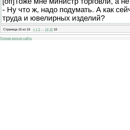
[off]Тоже мне министр торговли, а не 
- Ну что ж, надо подумать. А как се
труда и ювелирных изделий?
Страница
16
из
16
«
1
2
…
14
15
16
Полная версия сайта