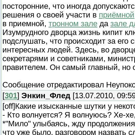
посторонние, что иногда допускаются
решения о своей участи в
приёмной
в приемной,
тронном зале
да
зале д
Изумрудного дворца жизнь кипит клю
подслушать, что происходит за его
интересных людей. Здесь, во дворце
секретарями и советниками, министр
правителем. Он самый главный, но о
Сообщение отредактировал
Неупок
[
301
]
Энкин_Флед
[13.07.2010, 09:59
[off]Какие изысканные шутки у некото
- Кто волнуется? Я волнуюсь? Хе-хе
*"Мило" улыбаясь, жду продолжения 
что уже было, разговором назвать с