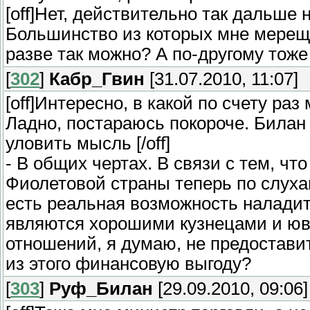
[off]Нет, действительно так дальше
Большинство из которых мне мереща
разве так можно? А по-другому тоже н
[
302
]
Кабр_Гвин
[31.07.2010, 11:07]
[off]Интересно, в какой по счету ра
Ладно, постараюсь покороче. Билан 
уловить мысль [/off]
- В общих чертах. В связи с тем, чт
Фиолетовой страны теперь по слуха
есть реальная возможность наладит
являются хорошими кузнецами и ю
отношений, я думаю, не предоставит
из этого финансовую выгоду?
[
303
]
Руф_Билан
[29.09.2010, 09:06]