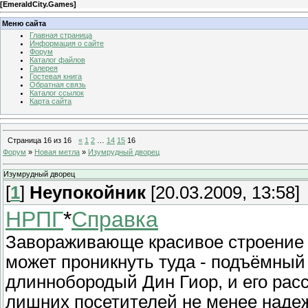
[
EmeraldCity.Games
]
Меню сайта
Главная страница
Информация о сайте
Форум
Каталог файлов
Галерея
Гостевая книга
Обратная связь
Каталог ссылок
Карта сайта
Страница
16
из
16
«
1
2
…
14
15
16
Форум
»
Новая метла
»
Изумрудный дворец
Изумрудный дворец
[
1
]
Неупокойник
[20.03.2009, 13:58]
НРПГ
*
Справка
Завораживающе красивое строение
может проникнуть туда - подъёмный
длиннобородый Дин Гиор, и его рас
лишних посетителей не менее надеж