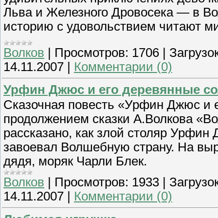
Льва и Железного Дровосека — в Во
историю с удовольствием читают м
Волков
|
Просмотров:
1706
|
Загрузок
14.11.2007
|
Комментарии (0)
Урфин Джюс и его деревянные со
Сказочная повесть «Урфин Джюс и 
продолжением сказки А.Волкова «Во
рассказано, как злой столяр Урфин
завоевал Волшебную страну. На выр
дядя, моряк Чарли Блек.
Волков
|
Просмотров:
1933
|
Загрузок
14.11.2007
|
Комментарии (0)