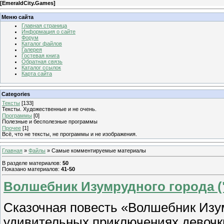
[
EmeraldCity.Games
]
Меню сайта
Главная страница
Информация о сайте
Форум
Каталог файлов
Галерея
Гостевая книга
Обратная связь
Каталог ссылок
Карта сайта
Categories
Тексты
[133]
Тексты. Художественные и не очень.
Программы
[0]
Полезные и бесполезные программы
Прочее
[1]
Всё, что не тексты, не программы и не изображения.
Главная
»
Файлы
» Самые комментируемые материалы
В разделе материалов
:
50
Показано материалов
:
41-50
Волшебник Изумрудного города ("
Сказочная повесть «Волшебник Изум
удивительных приключениях девочк