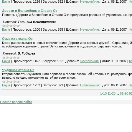
Баум
|
Просмотров:
1226
|
Загрузок:
892
|
Добавил:
Неупокойник
|
Дата:
08.11.2007
|
К
Дороти и Волшебник в Стране Оз
Повесть «Дороти и Волшебник в Стране Оз» продолжает рассказ об удивительных п
Перевод:
Татьяна Венедиктова
Баум
|
Просмотров:
1200
|
Загрузок:
855
|
Добавил:
Неупокойник
|
Дата:
06.11.2007
|
К
Озма из страны Оз
Книга рассказывает о новых приключениях Дороти и ее верных друзей - Страшилы, Ж
освобождают королеву страны Эв из заключения в подземном царстве гномов.
Перевод:
В. Гобарев
Баум
|
Просмотров:
1167
|
Загрузок:
917
|
Добавил:
Неупокойник
|
Дата:
06.11.2007
|
К
Чудесная страна Оз
Вторая повесть изумительного сериала о героях сказочной Страны Оз, рожденной ф
выросло не одно поколение детей во всем мире.
Баум
|
Просмотров:
1232
|
Загрузок:
873
|
Добавил:
Неупокойник
|
Дата:
06.11.2007
|
К
1-10
11-20
...
81-90
9
Полная версия сайта