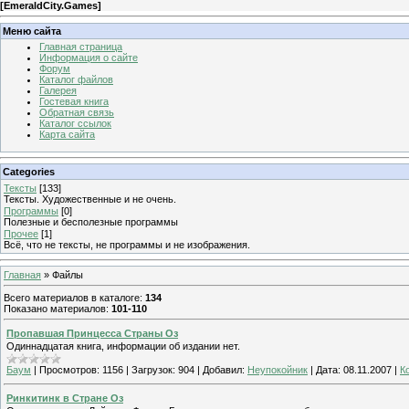
[
EmeraldCity.Games
]
Меню сайта
Главная страница
Информация о сайте
Форум
Каталог файлов
Галерея
Гостевая книга
Обратная связь
Каталог ссылок
Карта сайта
Categories
Тексты
[133]
Тексты. Художественные и не очень.
Программы
[0]
Полезные и бесполезные программы
Прочее
[1]
Всё, что не тексты, не программы и не изображения.
Главная
»
Файлы
Всего материалов в каталоге
:
134
Показано материалов
:
101-110
Пропавшая Принцесса Страны Оз
Одиннадцатая книга, информации об издании нет.
Баум
|
Просмотров:
1156
|
Загрузок:
904
|
Добавил:
Неупокойник
|
Дата:
08.11.2007
|
К
Ринкитинк в Стране Оз