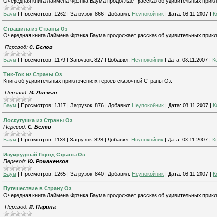
Очередная книга Лаймена Фрэнка Баума продолжает рассказ об удивительных прикл
Баум
|
Просмотров:
1262
|
Загрузок:
866
|
Добавил:
Неупокойник
|
Дата:
08.11.2007
|
К
Страшила из Страны Оз
Очередная книга Лаймена Фрэнка Баума продолжает рассказ об удивительных прикл
Перевод:
С. Белов
Баум
|
Просмотров:
1179
|
Загрузок:
827
|
Добавил:
Неупокойник
|
Дата:
08.11.2007
|
К
Тик-Ток из Страны Оз
Книга об удивительных приключениях героев сказочной Страны Оз.
Перевод:
М. Липман
Баум
|
Просмотров:
1317
|
Загрузок:
876
|
Добавил:
Неупокойник
|
Дата:
08.11.2007
|
К
Лоскутушка из Страны Оз
Перевод:
С. Белов
Баум
|
Просмотров:
1133
|
Загрузок:
828
|
Добавил:
Неупокойник
|
Дата:
08.11.2007
|
К
Изумрудный Город Страны Оз
Перевод:
Ю. Романенков
Баум
|
Просмотров:
1265
|
Загрузок:
840
|
Добавил:
Неупокойник
|
Дата:
08.11.2007
|
К
Путешествие в Страну Оз
Очередная книга Лаймена Фрэнка Баума продолжает рассказ об удивительных прикл
Перевод:
И. Парина