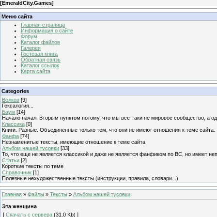
[
EmeraldCity.Games
]
Меню сайта
Главная страница
Информация о сайте
Форум
Каталог файлов
Галерея
Гостевая книга
Обратная связь
Каталог ссылок
Карта сайта
Categories
Волков
[9]
Гексалогия...
Баум
[14]
Начало начал. Вторым пунктом потому, что мы все-таки не мировое сообщество, а одн
Классика
[0]
Книги. Разные. Объединенные только тем, что они не имеют отношения к теме сайта.
Фанфа
[74]
Незнаменитые тексты, имеющие отношение к теме сайта
Альбом нашей тусовки
[33]
То, что еще не является классикой и даже не является фанфиком по ВС, но имеет не
Статьи
[2]
Короткие тексты по теме
Справочник
[1]
Полезные нехудожественные тексты (инструкции, правила, словари...)
Главная
»
Файлы
»
Тексты
»
Альбом нашей тусовки
Эта женщина
[
Скачать с сервера
(31.0 Kb) ]