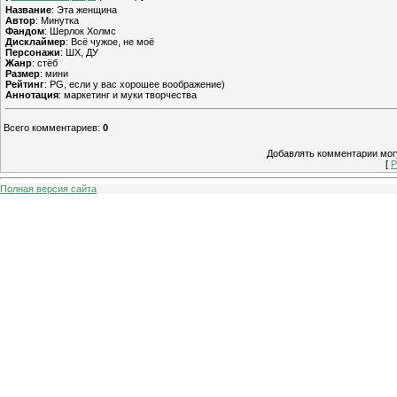
Название
: Эта женщина
Автор
: Минутка
Фандом
: Шерлок Холмс
Дисклаймер
: Всё чужое, не моё
Персонажи
: ШХ, ДУ
Жанр
: стёб
Размер
: мини
Рейтинг
: PG, если у вас хорошее воображение)
Аннотация
: маркетинг и муки творчества
Всего комментариев
:
0
Добавлять комментарии могу
[
Р
Полная версия сайта