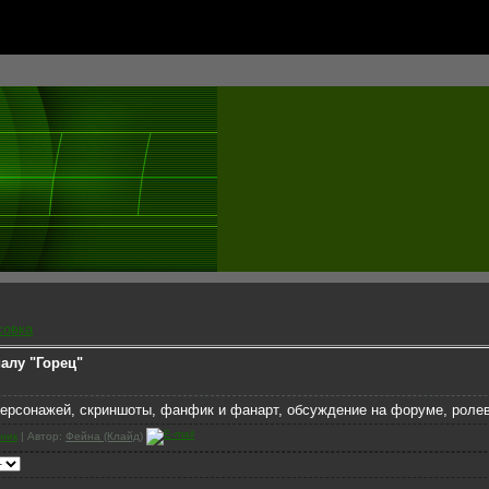
совка
алу "Горец"
персонажей, скриншоты, фанфик и фанарт, обсуждение на форуме, ролев
ник
| Автор:
Фейна (Клайд)