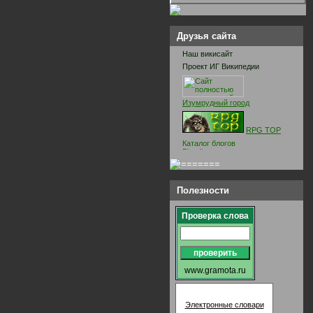
Друзья сайта
Наш викисайт
Проект ИГ Википедии
Изумрудный город
RPG TOP
Полезности
Проверка слова
www.gramota.ru
Электронные словари