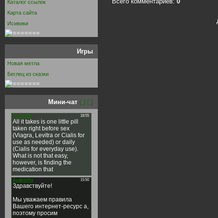
Всего комментариев:
0
Каталог ссылок
Карта сайта
Исивики
Игры
Новая метла
Беглец из сказки
Мини-чат
( )
[ ]