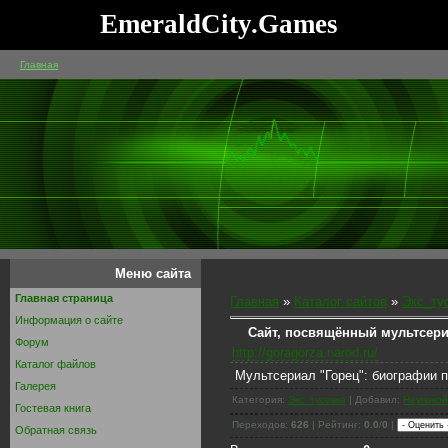
EmeraldCity.Games
Главная
Меню сайта
Главная страница
Главная
»
Каталог сайтов
»
Экс_ту
Информация о сайте
Сайт, посвящённый мультсери
Форум
http://goragorza.narod.ru/
Каталог файлов
Мультсериал "Горец": биографии 
Галерея
Категория:
Экс_тусовка
| Добавил:
Неупокой
Гостевая книга
Переходов:
626
| Рейтинг:
0.0
/
0
|
Обратная связь